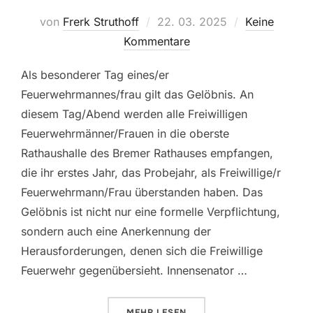
Veröffentlicht
von
Frerk Struthoff
22. 03. 2025
Keine
am
Kommentare
Als besonderer Tag eines/er
Feuerwehrmannes/frau gilt das Gelöbnis. An
diesem Tag/Abend werden alle Freiwilligen
Feuerwehrmänner/Frauen in die oberste
Rathaushalle des Bremer Rathauses empfangen,
die ihr erstes Jahr, das Probejahr, als Freiwillige/r
Feuerwehrmann/Frau überstanden haben. Das
Gelöbnis ist nicht nur eine formelle Verpflichtung,
sondern auch eine Anerkennung der
Herausforderungen, denen sich die Freiwillige
Feuerwehr gegenübersieht. Innensenator …
ÜBER „GELÖBISFEIER 2025“
MEHR
LESEN