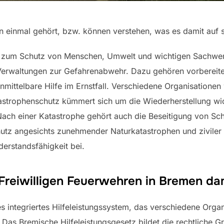
 einmal gehört, bzw. können verstehen, was es damit auf si
zum Schutz von Menschen, Umwelt und wichtigen Sachwerte
r Verwaltungen zur Gefahrenabwehr. Dazu gehören vorberei
nmittelbare Hilfe im Ernstfall. Verschiedene Organisatione
trophenschutz kümmert sich um die Wiederherstellung wichti
ach einer Katastrophe gehört auch die Beseitigung von Sch
tz angesichts zunehmender Naturkatastrophen und ziviler 
derstandsfähigkeit bei.
Freiwilligen Feuerwehren in Bremen da
es integriertes Hilfeleistungssystem, das verschiedene Orga
Das Bremische Hilfeleistungsgesetz bildet die rechtliche Gr