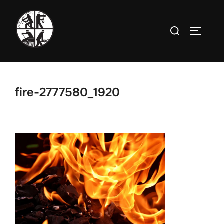
Zum
Inhalt
Suchen
SEITEN
springen
nach:
fire-2777580_1920