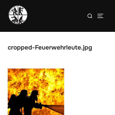
Zum
Inhalt
Suchen
SEITEN
springen
nach:
cropped-Feuerwehrleute.jpg